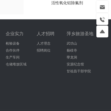
活性氧化铝除氟剂
企业实力
人才招聘
萍乡旅游圣地
检验设备
人才理念
武功山
合作伙伴
招聘岗位
杨歧寺
生产车间
孽龙洞
仓储堆放区域
安源纪念馆
甘祖昌干部学院