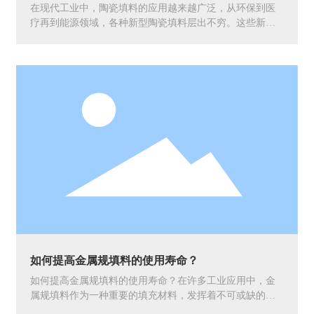
在现代工业中，陶瓷填料的应用越来越广泛，从环保到医
疗再到能源领域，各种新型陶瓷填料层出不穷。这些新材
料不仅提升了产品性能，还可能改变整个行业的格局。那
么，新型陶瓷填料厂家如何迎接这个时代的挑战呢？&nbs
p;新型陶瓷填料的崛起说到陶瓷填料，大家可能会想到那些
传统的、沉重的、笨拙的材料。然而，随着技术的进步，
近年来新型陶瓷填料如雨后春笋般崛起。这些材料不仅轻
便、耐高温、抗腐蚀，而且在性能上也相较于传统材料有
了显著提升。比如，某些新型陶瓷填料厂家推出的复合材
料，结合了陶瓷的耐热性和塑料的韧性，使得这些填料在
高温环境下依然能够保持良好的形状和性能。想象一下，
如果你的设备能够在极端条件下运行而不出现故障，这将
会节省多少维护成本和时间呢？&nbsp;应用场景的多样化
新型陶瓷填料不仅在材料本身上有了突破，它们的应用场
景也变得更加多样化。在建筑行业中，这些填料可以用于
提高混凝土的强度和耐久性。在化工行业
如何提高金属规填料的使用寿命？
如何提高金属规填料的使用寿命？在许多工业应用中，金
属规填料作为一种重要的填充材料，发挥着不可或缺的作
用。然而，如何提高金属规填料的使用寿命？这是许多金